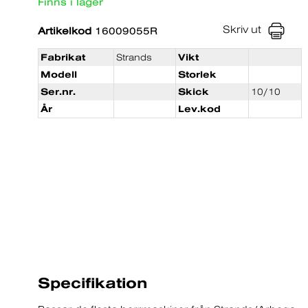
Finns i lager
Skriv ut
Artikelkod
16009055R
Fabrikat
Strands
Vikt
Modell
Storlek
Ser.nr.
Skick
10/10
År
Lev.kod
Specifikation