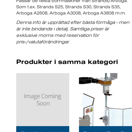
Passar de flesta borrmaskiner från Strands/Arboga.
Som t.ex. Strands S25, Strands S30, Strands S35,
Arboga A2608, Arboga A3008, Arboga A3808 m.m.
Denna info är upprättad efter bästa förmåga - men
är inte bindande i detalj. Samtliga priser är
exklusive moms med reservation för
pris-/valutaförändringar.
Produkter i samma kategori