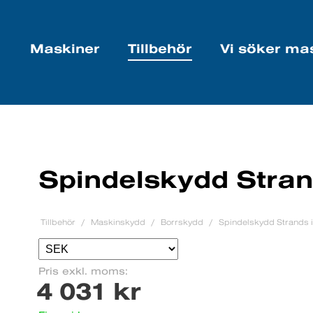
Maskiner
Tillbehör
Vi söker ma
Spindelskydd Stran
Tillbehör
Maskinskydd
Borrskydd
Spindelskydd Strands i
Pris exkl. moms:
4 031 kr