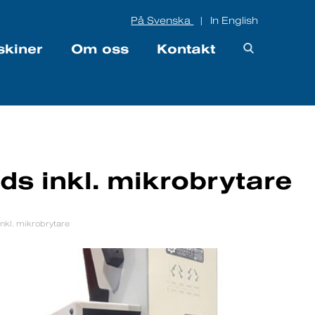
På Svenska
In English
|
skiner
Om oss
Kontakt
ds inkl. mikrobrytare
nkl. mikrobrytare