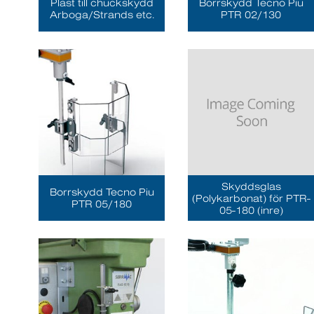
Plast till chuckskydd
Borrskydd Tecno Piu
Arboga/Strands etc.
PTR 02/130
Skyddsglas
Borrskydd Tecno Piu
(Polykarbonat) för PTR-
PTR 05/180
05-180 (inre)