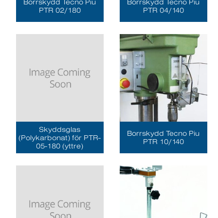
Borrskydd Tecno Piu
Borrskydd Tecno Piu
PTR 02/180
PTR 04/140
Skyddsglas
Borrskydd Tecno Piu
(Polykarbonat) för PTR-
PTR 10/140
05-180 (yttre)