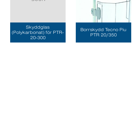
Skyddglas
Borrskydd Tecno Piu
(Polykarbonat) för PTR-
PTR 20/350
20-300