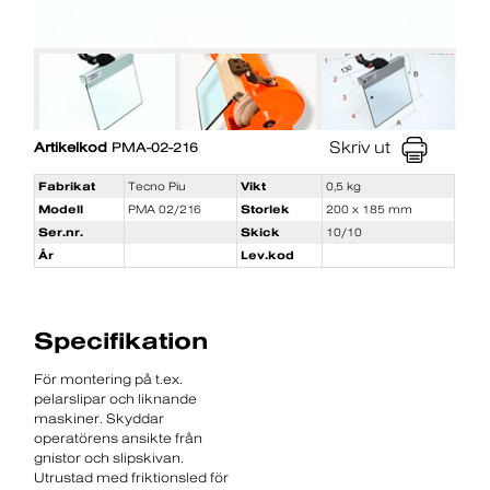
Skriv ut
Artikelkod
PMA-02-216
Fabrikat
Tecno Piu
Vikt
0,5 kg
Modell
PMA 02/216
Storlek
200 x 185 mm
Ser.nr.
Skick
10/10
År
Lev.kod
Specifikation
För montering på t.ex.
pelarslipar och liknande
maskiner. Skyddar
operatörens ansikte från
gnistor och slipskivan.
Utrustad med friktionsled för