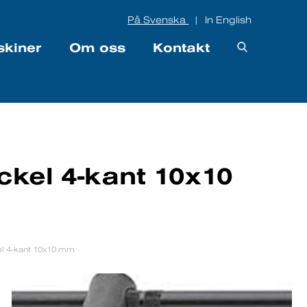
På Svenska
In English
|
skiner
Om oss
Kontakt
kel 4-kant 10x10
el 4-kant 10x10 mm