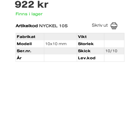
922 kr
Finns i lager
Skriv ut
Artikelkod
NYCKEL 10S
Fabrikat
Vikt
Modell
10x10 mm
Storlek
Ser.nr.
Skick
10/10
År
Lev.kod