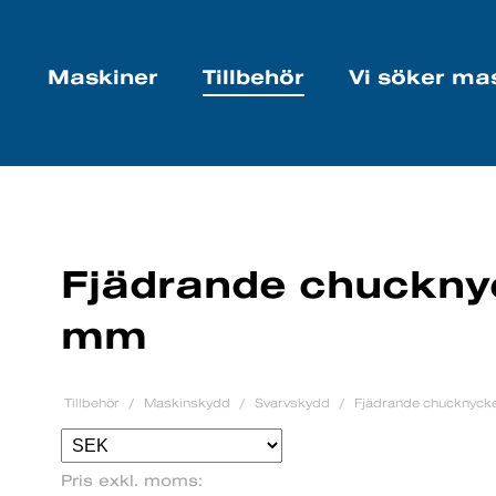
Maskiner
Tillbehör
Vi söker ma
Fjädrande chucknyc
mm
Tillbehör
Maskinskydd
Svarvskydd
Fjädrande chucknyck
Pris exkl. moms: