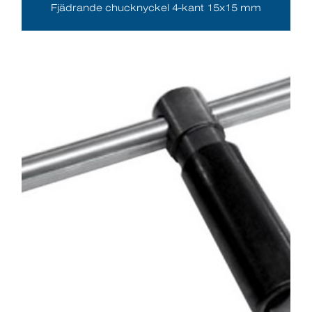
Fjädrande chucknyckel 4-kant 15x15 mm