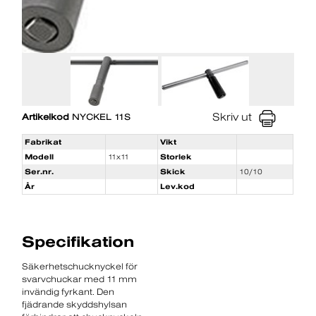
Skriv ut
Artikelkod
NYCKEL 11S
Fabrikat
Vikt
Modell
11x11
Storlek
Ser.nr.
Skick
10/10
År
Lev.kod
Specifikation
Säkerhetschucknyckel för
svarvchuckar med 11 mm
invändig fyrkant. Den
fjädrande skyddshylsan