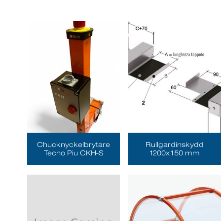
Chucknyckelbrytare
Rullgardinskydd
Tecno Piu CKH-S
1200x150 mm