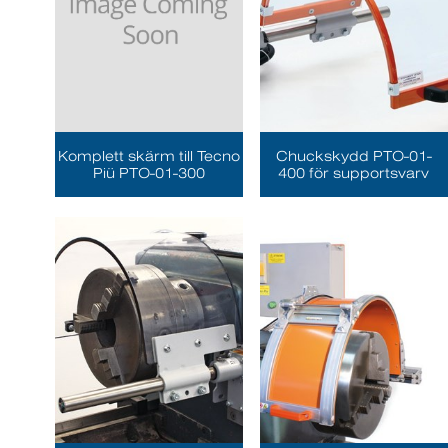
Komplett skärm till Tecno
Chuckskydd PTO-01-
Piü PTO-01-300
400 för supportsvarv