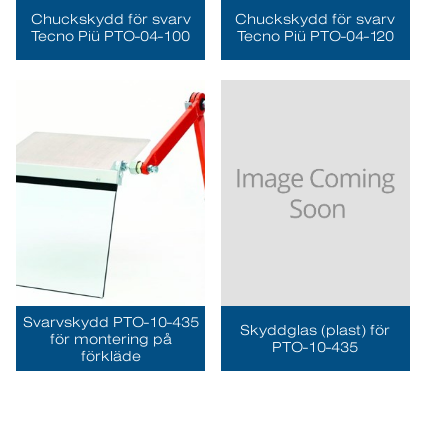
Chuckskydd för svarv
Chuckskydd för svarv
Tecno Piü PTO-04-100
Tecno Piü PTO-04-120
Svarvskydd PTO-10-435
Skyddglas (plast) för
för montering på
PTO-10-435
förkläde