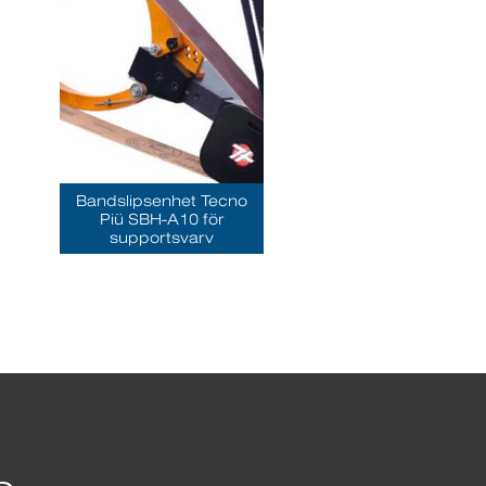
Bandslipsenhet Tecno
Piü SBH-A10 för
supportsvarv