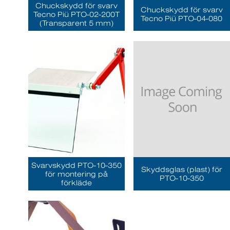
Chuckskydd för svarv
Chuckskydd för svarv
Tecno Piü PTO-02-200T
Tecno Piü PTO-04-080
(Transparent 5 mm)
Svarvskydd PTO-10-350
Skyddsglas (plast) för
för montering på
PTO-10-350
förkläde