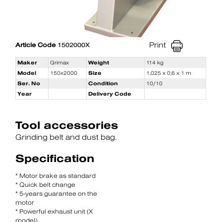
Print
Article Code
1502000X
Maker
Grimax
Weight
114 kg
Model
150x2000
Size
1,025 x 0,6 x 1 m
Ser. No
Condition
10/10
Year
Delivery Code
Tool accessories
Grinding belt and dust bag.
Specification
* Motor brake as standard
* Quick belt change
* 5-years guarantee on the
motor
* Powerful exhaust unit (X
model)