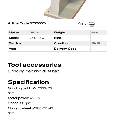
Print
Article Code
0752000X
Maker
Grimax
Weight
90 kg
Model
75x2000X
Size
Ser. No
Condition
10/10
Year
Delivery Code
Tool accessories
Grinding belt and dust bag
Specification
Grinding belt LxW:
2000x75
mm
Motor power:
4,1 Hp
Speed:
30 rpm
Contact wheel:
Ø200x75x42
mm