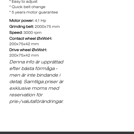
* Easy to adjust
* Quick belt change
* 5 years motor guarantee
Motor power:
4,1 Hp
Grinding belt:
2000x75 mm
Speed:
3000 rpm
Contact wheel ØxWxH:
200x75x42 mm
Drive wheel ØxWxH:
200x75x42 mm
Denna info är upprättad
efter bästa förmåga -
men är inte bindande i
detalj. Samtliga priser är
exklusive moms med
reservation för
pris-/valutaförändringar.