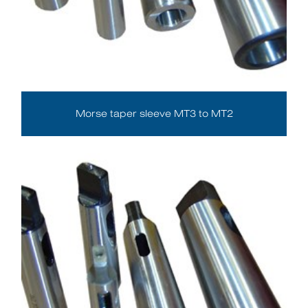
Morse taper sleeve MT3 to MT2