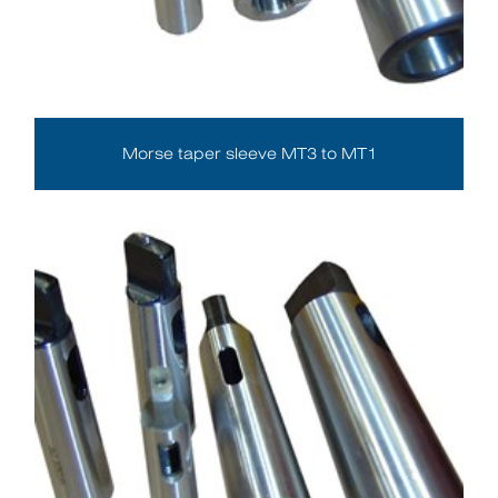
Morse taper sleeve MT3 to MT1