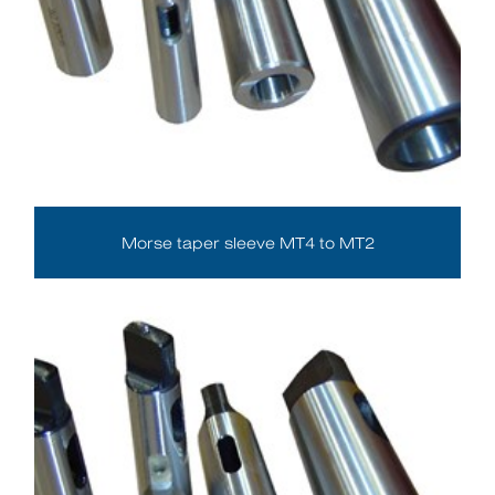
Morse taper sleeve MT4 to MT2