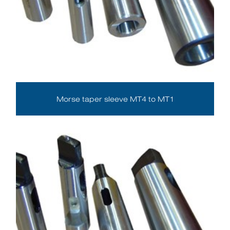
Morse taper sleeve MT4 to MT1