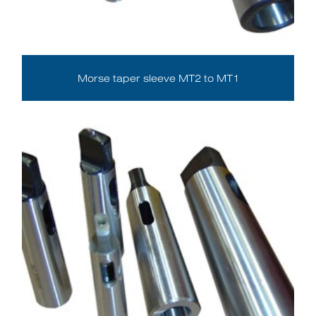
Morse taper sleeve MT2 to MT1