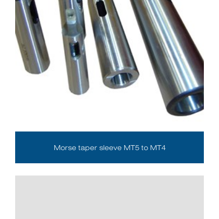
Morse taper sleeve MT5 to MT4