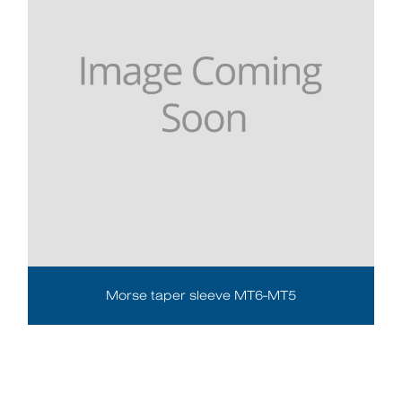
Morse taper sleeve MT6-MT5