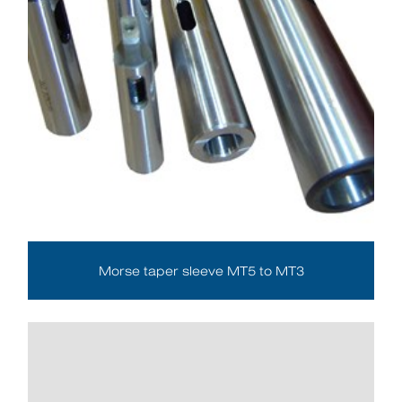
Morse taper sleeve MT5 to MT3