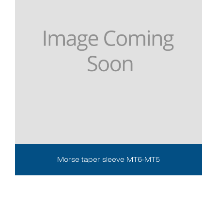
Morse taper sleeve MT6-MT5