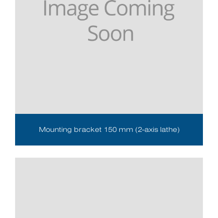
Mounting bracket 150 mm (2-axis lathe)