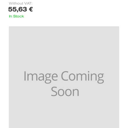
Without VAT:
55,63 €
In Stock