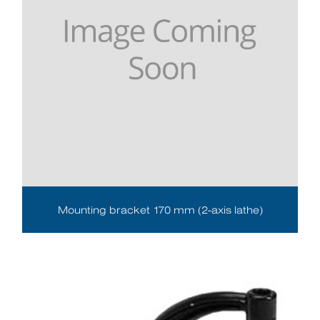
Mounting bracket 170 mm (2-axis lathe)