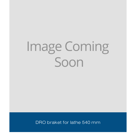
DRO braket for lathe 540 mm