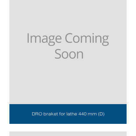
DRO braket for lathe 440 mm (D)