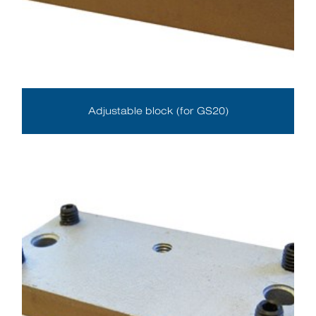
Adjustable block (for GS20)