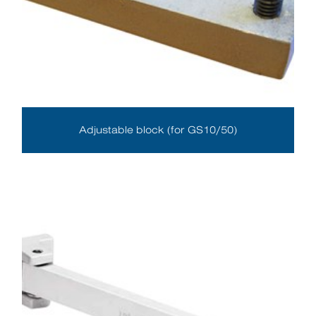
Adjustable block (for GS10/50)