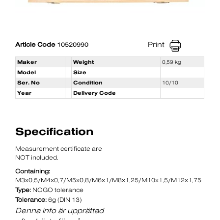
Print
Article Code
10520990
Maker
Weight
0,59 kg
Model
Size
Ser. No
Condition
10/10
Year
Delivery Code
Specification
Measurement certificate are
NOT included.
Containing:
M3x0,5/M4x0,7/M5x0,8/M6x1/M8x1,25/M10x1,5/M12x1,75
Type:
NOGO tolerance
Tolerance:
6g (DIN 13)
Denna info är upprättad