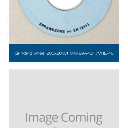
Grinding wheel 200x20x51 MM 99A46H7VHE-40