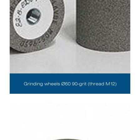
Grinding wheels Ø60 90-grit (thread M12)