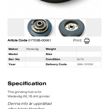
Print
Article Code
01T03B-00061
Maker
Wedevåg
Weight
Model
Size
Ser. No
Condition
6/10
Year
Delivery Code
999-101050
Specification
This grinding hub is for
Wedevåg WL1B drill grinder.
Denna info är upprättad
efter bästa förmåga -