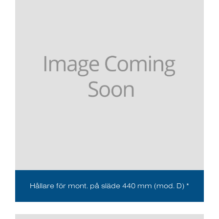
Hållare för mont. på släde 440 mm (mod. D) *