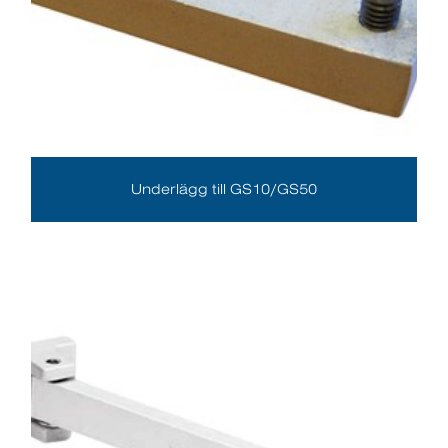
Underlägg till GS10/GS50