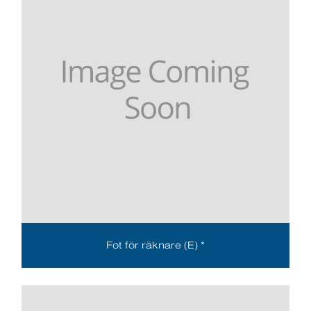
Fot för räknare (E) *