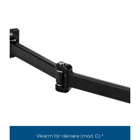
Vikarm för räknare (mod. C) *