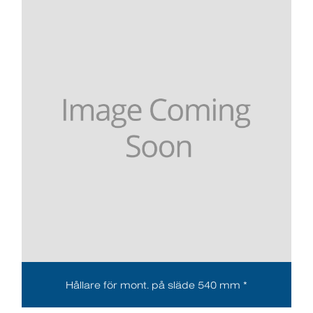
Hållare för mont. på släde 540 mm *