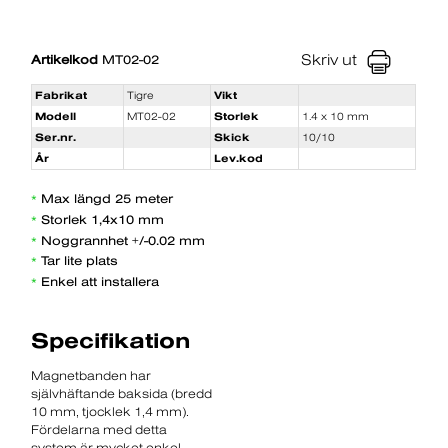
Skriv ut
Artikelkod
MT02-02
Fabrikat
Tigre
Vikt
Modell
MT02-02
Storlek
1.4 x 10 mm
Ser.nr.
Skick
10/10
År
Lev.kod
Max längd 25 meter
*
Storlek 1,4x10 mm
*
Noggrannhet +/-0.02 mm
*
Tar lite plats
*
Enkel att installera
*
Specifikation
Magnetbanden har
självhäftande baksida (bredd
10 mm, tjocklek 1,4 mm).
Fördelarna med detta
system är mycket enkel