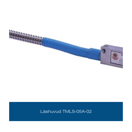
Läshuvud TMLS-05A-02