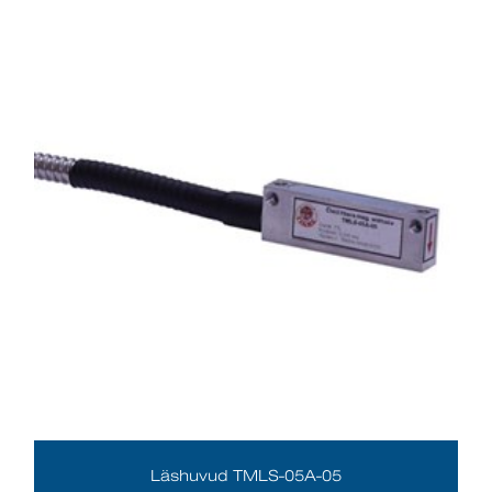
Läshuvud TMLS-05A-05