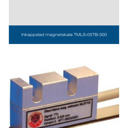
Inkappslad magnetskala TMLS-05TB-300