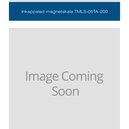
Inkappslad magnetskala TMLS-05TA-200