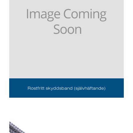
Rostfritt skyddsband (självhäftande)