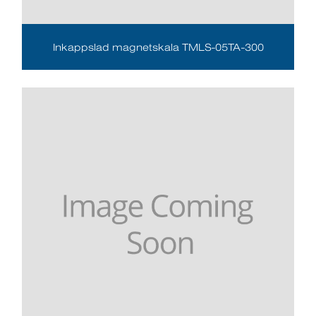
Inkappslad magnetskala TMLS-05TA-300