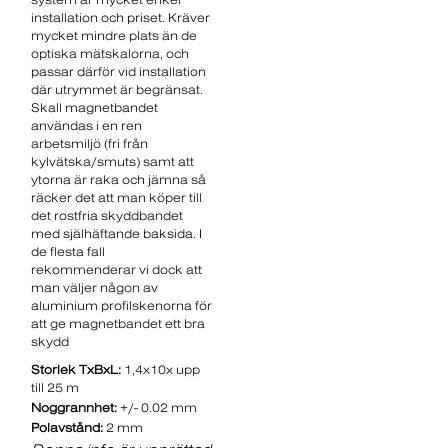
installation och priset. Kräver
mycket mindre plats än de
optiska mätskalorna, och
passar därför vid installation
där utrymmet är begränsat.
Skall magnetbandet
användas i en ren
arbetsmiljö (fri från
kylvätska/smuts) samt att
ytorna är raka och jämna så
räcker det att man köper till
det rostfria skyddbandet
med själhäftande baksida. I
de flesta fall
rekommenderar vi dock att
man väljer någon av
aluminium profilskenorna för
att ge magnetbandet ett bra
skydd
Storlek TxBxL:
1,4x10x upp
till 25 m
Noggrannhet:
+/- 0.02 mm
Polavstånd:
2 mm