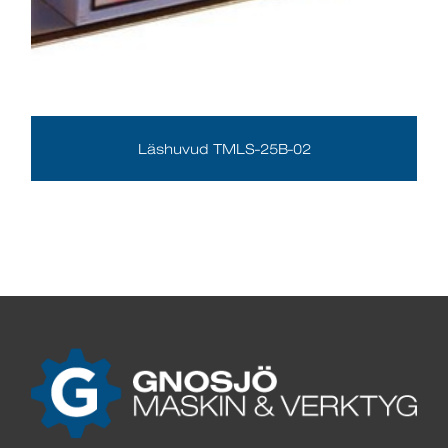
Läshuvud TMLS-25B-02