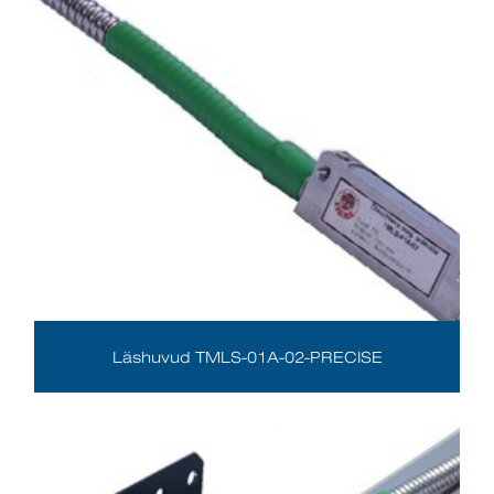
Läshuvud TMLS-01A-02-PRECISE