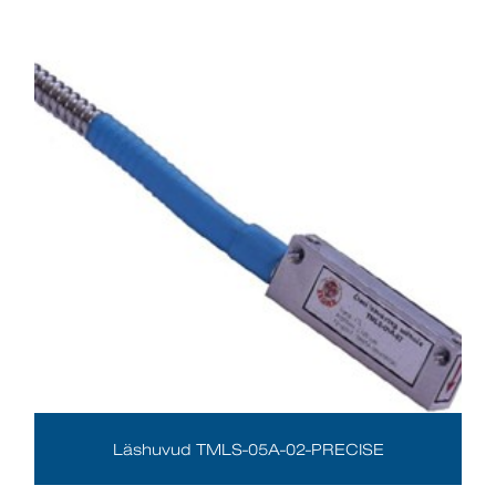
Läshuvud TMLS-05A-02-PRECISE