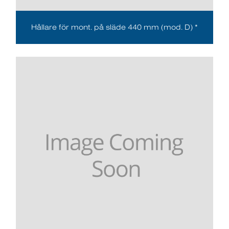
Hållare för mont. på släde 440 mm (mod. D) *