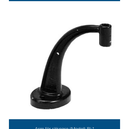
Arm för räknare (Modell: B) *