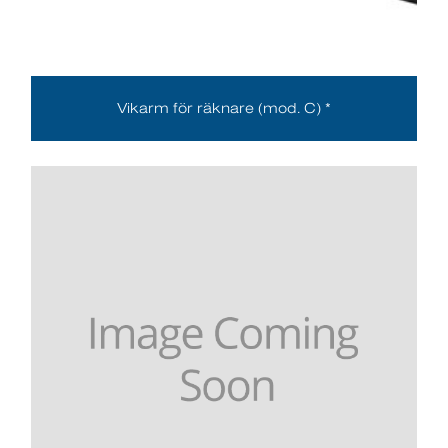
Vikarm för räknare (mod. C) *