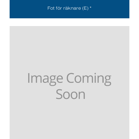
Fot för räknare (E) *