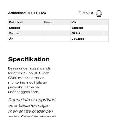
Skriv ut
Artikelkod
BR.03.0024
Fabrikat
Easson
Vikt
Modell
Storlek
Ser.nr.
Skick
År
Lev.kod
Specifikation
Dessa underlägg används
för att rikta upp GS10 och
GS50 mätskalorna vid
montering med hjälp av
justerskruvarna på
underläggets hörn.
Denna info är upprättad
efter bästa förmåga -
men är inte bindande i
detalj. Samtliga priser är