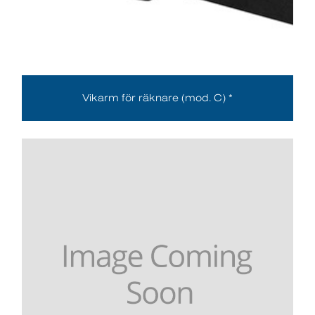
Vikarm för räknare (mod. C) *