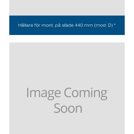
Hållare för mont. på släde 440 mm (mod. D) *