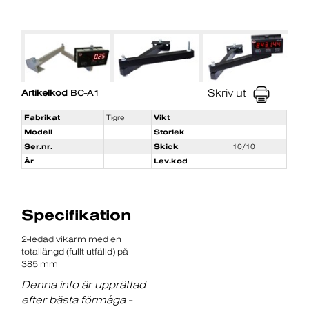
Skriv ut
Artikelkod
BC-A1
Fabrikat
Tigre
Vikt
Modell
Storlek
Ser.nr.
Skick
10/10
År
Lev.kod
Specifikation
2-ledad vikarm med en
totallängd (fullt utfälld) på
385 mm
Denna info är upprättad
efter bästa förmåga -