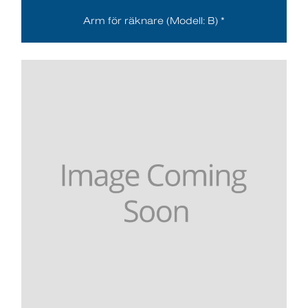
Arm för räknare (Modell: B) *