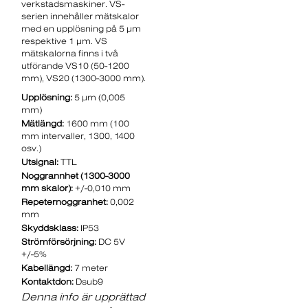
verkstadsmaskiner. VS-
serien innehåller mätskalor
med en upplösning på 5 µm
respektive 1 µm. VS
mätskalorna finns i två
utförande VS10 (50-1200
mm), VS20 (1300-3000 mm).
Upplösning:
5 µm (0,005
mm)
Mätlängd:
1600 mm (100
mm intervaller, 1300, 1400
osv.)
Utsignal:
TTL
Noggrannhet (1300-3000
mm skalor):
+/-0,010 mm
Repeternoggranhet:
0,002
mm
Skyddsklass:
IP53
Strömförsörjning:
DC 5V
+/-5%
Kabellängd:
7 meter
Kontaktdon:
Dsub9
Denna info är upprättad