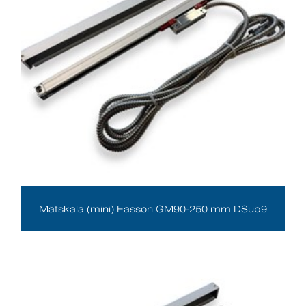
Mätskala (mini) Easson GM90-250 mm DSub9