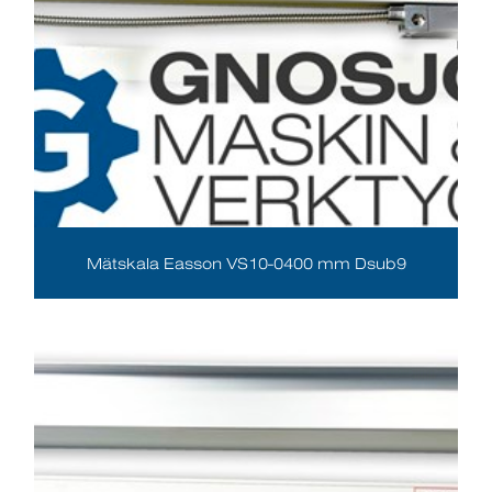
Mätskala Easson VS10-0400 mm Dsub9