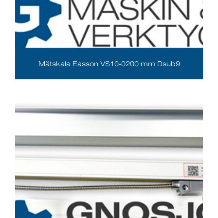
Mätskala Easson VS10-0200 mm Dsub9