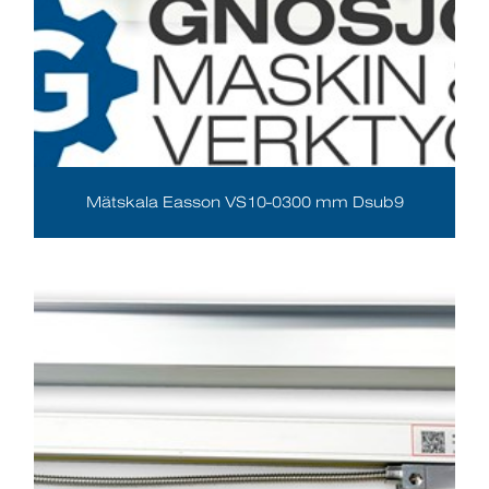
Mätskala Easson VS10-0300 mm Dsub9