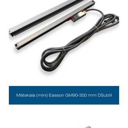
Mätskala (mini) Easson GM90-300 mm DSub9