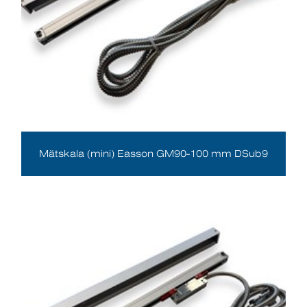
Mätskala (mini) Easson GM90-100 mm DSub9