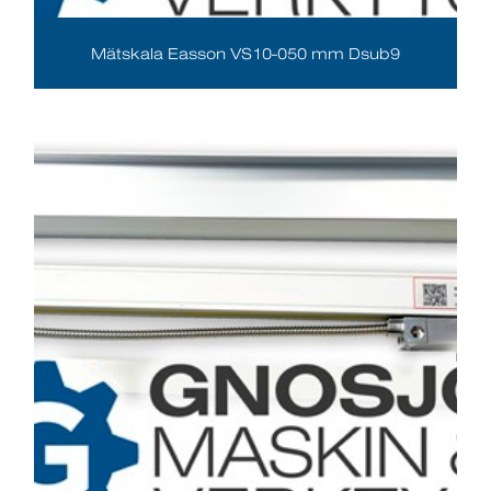
Mätskala Easson VS10-050 mm Dsub9