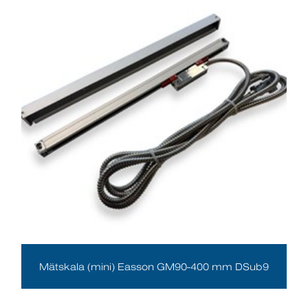
Mätskala (mini) Easson GM90-400 mm DSub9