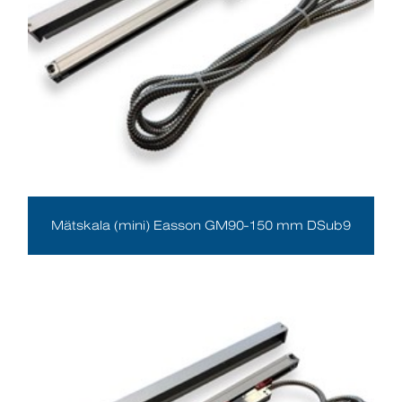
Mätskala (mini) Easson GM90-150 mm DSub9