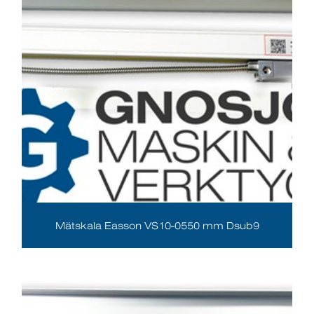
Mätskala Easson VS10-0550 mm Dsub9