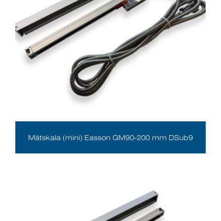
Mätskala (mini) Easson GM90-200 mm DSub9