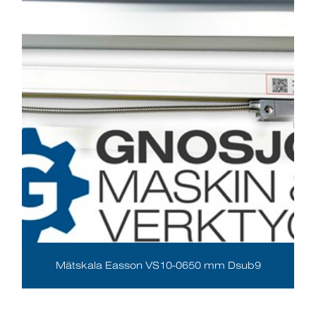
Mätskala Easson VS10-0650 mm Dsub9