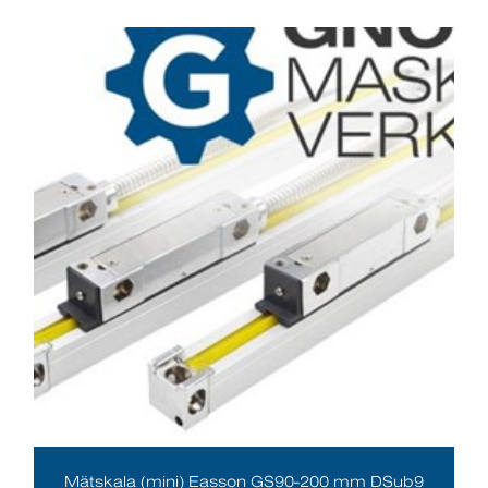
Mätskala (mini) Easson GS90-200 mm DSub9