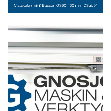
Mätskala (mini) Easson GS90-400 mm DSub9*