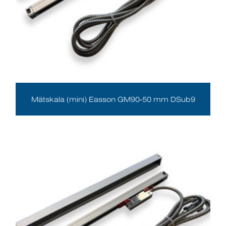
Mätskala (mini) Easson GM90-50 mm DSub9