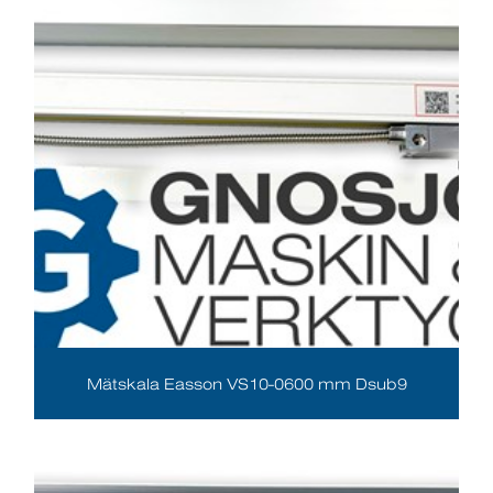
Mätskala Easson VS10-0600 mm Dsub9