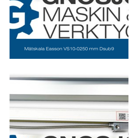
Mätskala Easson VS10-0250 mm Dsub9