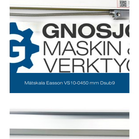
Mätskala Easson VS10-0450 mm Dsub9