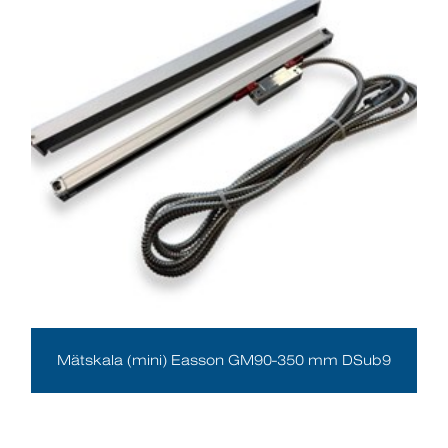
Mätskala (mini) Easson GM90-350 mm DSub9