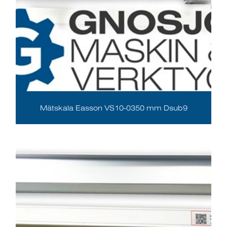
Mätskala Easson VS10-0350 mm Dsub9