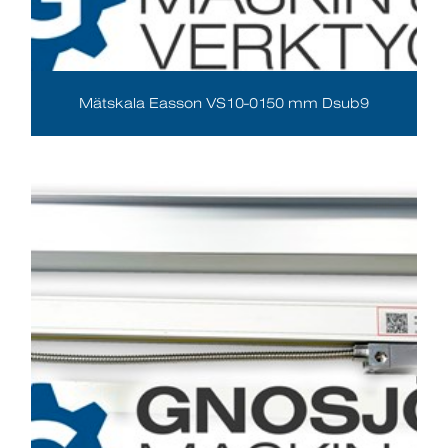
Mätskala Easson VS10-0150 mm Dsub9