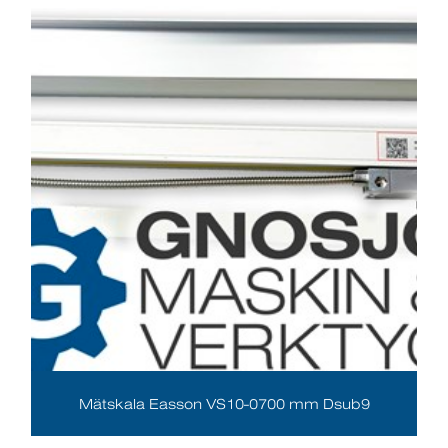
Mätskala Easson VS10-0700 mm Dsub9