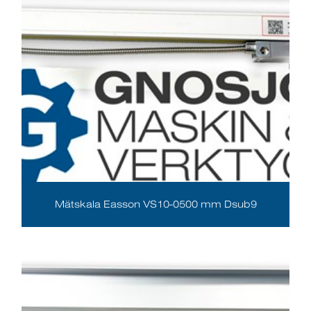
Mätskala Easson VS10-0500 mm Dsub9