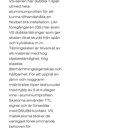
VS-serien har dubbla T-spår
utmed hela
aluminiumprofilen för att
kunna tillhandahålla en
flexibel bra installation. Likt
föregångaren (GS) har även
VS dubbla tätningar som ger
skalan ökat skydd från spån
och kylvätska m.m.
Tätningslisten är tillverkat av
ett material med hög
oljebeständighet, hög
elastisk
återhämtningsegenskap och
hållbarhet. För att uppnå en
jämn och noggrann
mätrörelse löper läshuvudet
med hjälp av 5 st kullager
inne i aluminiumprofilen.
Skalorna använder TTL
signal och är försedda
med DSUB9 kontakt. VS
mätskalorna täcker de
vanligast förekommande
behoven för