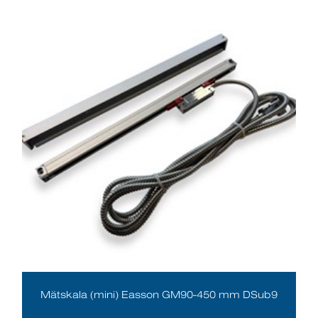
Mätskala (mini) Easson GM90-450 mm DSub9