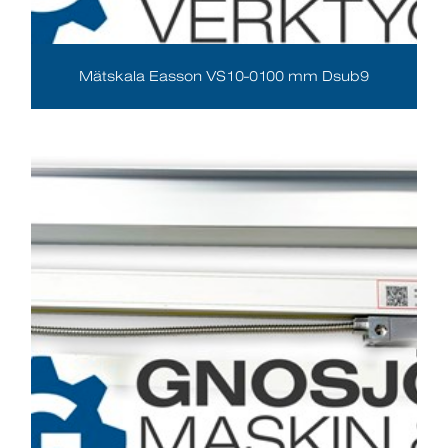
Mätskala Easson VS10-0100 mm Dsub9