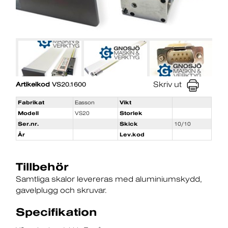
Skriv ut
Artikelkod
VS20.1600
Fabrikat
Easson
Vikt
Modell
VS20
Storlek
Ser.nr.
Skick
10/10
År
Lev.kod
Tillbehör
Samtliga skalor levereras med aluminiumskydd
gavelplugg och skruvar.
Specifikation