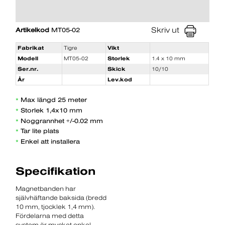
Skriv ut
Artikelkod
MT05-02
Fabrikat
Tigre
Vikt
Modell
MT05-02
Storlek
1.4 x 10 mm
Ser.nr.
Skick
10/10
År
Lev.kod
Max längd 25 meter
*
Storlek 1,4x10 mm
*
Noggrannhet +/-0.02 mm
*
Tar lite plats
*
Enkel att installera
*
Specifikation
Magnetbanden har
självhäftande baksida (bredd
10 mm, tjocklek 1,4 mm).
Fördelarna med detta
system är mycket enkel