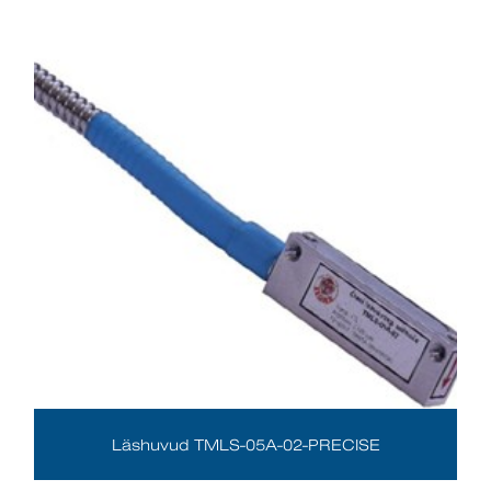
Läshuvud TMLS-05A-02-PRECISE