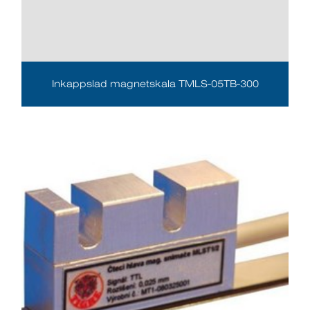
Inkappslad magnetskala TMLS-05TB-300