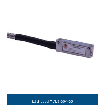
Läshuvud TMLS-05A-05