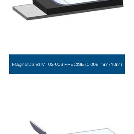
Magnetband MT02-008 PRECISE (0,008 mm/10m)