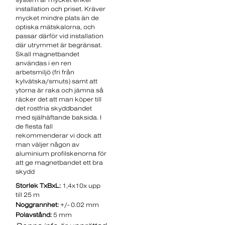
installation och priset. Kräver
mycket mindre plats än de
optiska mätskalorna, och
passar därför vid installation
där utrymmet är begränsat.
Skall magnetbandet
användas i en ren
arbetsmiljö (fri från
kylvätska/smuts) samt att
ytorna är raka och jämna så
räcker det att man köper till
det rostfria skyddbandet
med själhäftande baksida. I
de flesta fall
rekommenderar vi dock att
man väljer någon av
aluminium profilskenorna för
att ge magnetbandet ett bra
skydd
Storlek TxBxL:
1,4x10x upp
till 25 m
Noggrannhet:
+/- 0.02 mm
Polavstånd:
5 mm