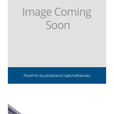
Rostfritt skyddsband (självhäftande)