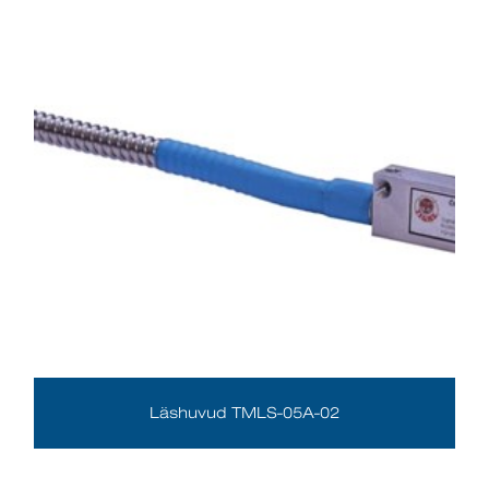
Läshuvud TMLS-05A-02