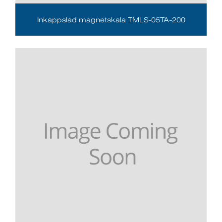
Inkappslad magnetskala TMLS-05TA-200