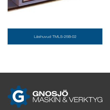
Läshuvud TMLS-25B-02