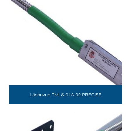
Läshuvud TMLS-01A-02-PRECISE