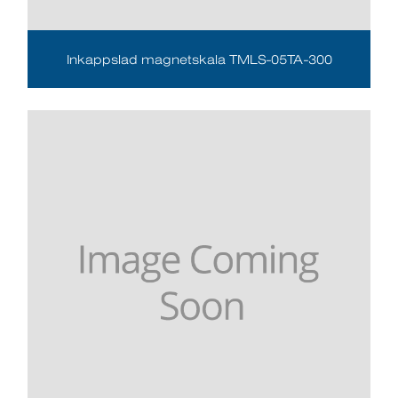
Inkappslad magnetskala TMLS-05TA-300