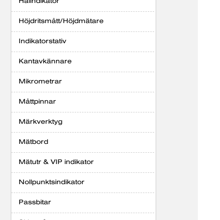
Hålindikator
Höjdritsmått/Höjdmätare
Indikatorstativ
Kantavkännare
Mikrometrar
Måttpinnar
Märkverktyg
Mätbord
Mätutr & VIP indikator
Nollpunktsindikator
Passbitar