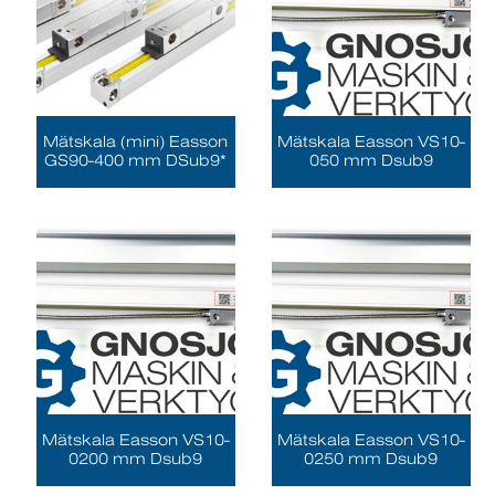
Mätskala (mini) Easson
Mätskala Easson VS10-
GS90-400 mm DSub9*
050 mm Dsub9
Mätskala Easson VS10-
Mätskala Easson VS10-
0200 mm Dsub9
0250 mm Dsub9