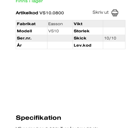
Finns i lager
Skriv ut
Artikelkod
VS10.0800
Fabrikat
Easson
Vikt
Modell
VS10
Storlek
Ser.nr.
Skick
10/10
År
Lev.kod
Specifikation