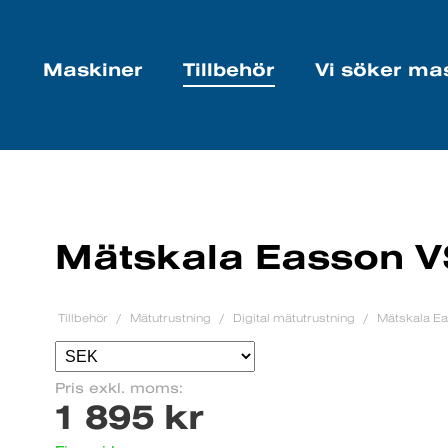
Maskiner
Tillbehör
Vi söker ma
Mätskala Easson 
Tillbehör
Mätutrustning
Digital mätutrustning
Mätskala E
Pris exkl. moms:
1 895 kr