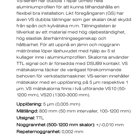
VS-serien har dubbla T-spår utmed hela
aluminiumprofilen för att kunna tillhandahålla en
flexibel bra installation. Likt föregångaren (GS) har
även VS dubbla tätningar som ger skalan ökat skydd
från spån och kylvätska m.m. Tätningslisten är
tillverkat av ett material med hög oljebeständighet,
hög elastisk återhämtningsegenskap och
hållbarhet. För att uppnå en jämn och noggrann
mätrörelse löper läshuvudet med hjälp av 5 st
kullager inne i aluminiumprofilen. Skalorna använder
TTL signal och är försedda med DSUB9 kontakt. VS
mätskalorna täcker de vanligast förekommande
behoven för verkstadsmaskiner. VS-serien innehåller
mätskalor med en upplösning på 5 µm respektive 1
µm. VS mätskalorna finns i två utförande VS10 (50-
1200 mm), VS20 (1300-3000 mm).
Upplösning:
5 µm (0,005 mm)
Mätlängd:
800 mm (50 mm intervaller, 100-1200 mm)
Utsignal:
TTL
Noggrannhet (500-1200 mm skalor):
+/-0,010 mm
Repeternoggranhet:
0,002 mm