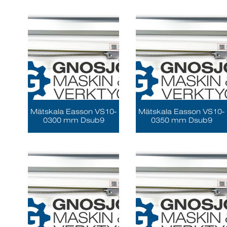
Mätskala Easson VS10-
Mätskala Easson VS10-
0300 mm Dsub9
0350 mm Dsub9