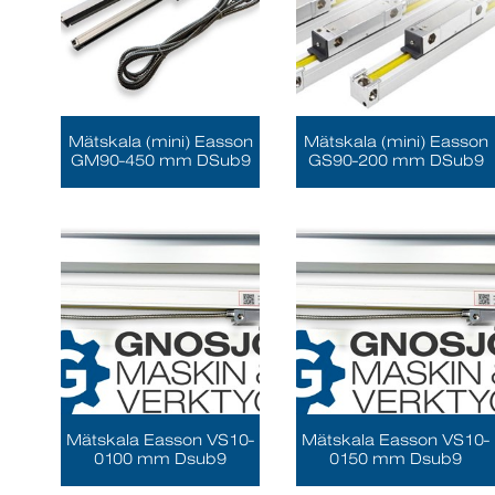
Mätskala (mini) Easson
Mätskala (mini) Easson
GM90-450 mm DSub9
GS90-200 mm DSub9
Mätskala Easson VS10-
Mätskala Easson VS10-
0100 mm Dsub9
0150 mm Dsub9