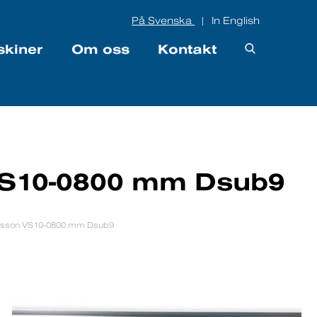
På Svenska
In English
|
skiner
Om oss
Kontakt
VS10-0800 mm Dsub9
asson VS10-0800 mm Dsub9