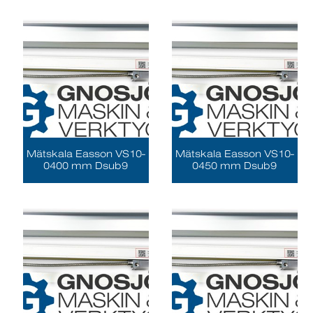
Mätskala Easson VS10-
Mätskala Easson VS10-
0400 mm Dsub9
0450 mm Dsub9