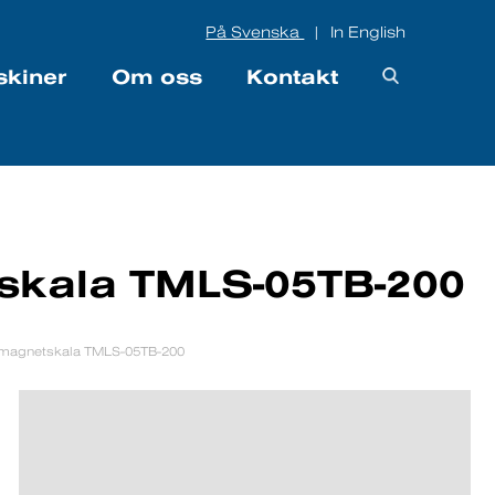
På Svenska
In English
|
skiner
Om oss
Kontakt
skala TMLS-05TB-200
 magnetskala TMLS-05TB-200