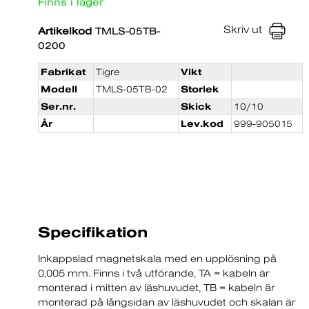
Finns i lager
Skriv ut
Artikelkod
TMLS-05TB-
0200
Fabrikat
Tigre
Vikt
Modell
TMLS-05TB-02
Storlek
Ser.nr.
Skick
10/10
År
Lev.kod
999-905015
Specifikation
Inkappslad magnetskala med en upplösning på
0,005 mm. Finns i två utförande, TA = kabeln är
monterad i mitten av läshuvudet, TB = kabeln är
monterad på långsidan av läshuvudet och skalan är