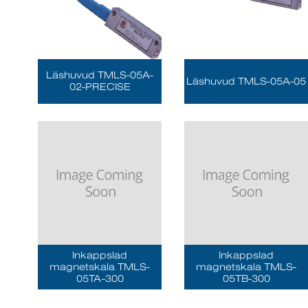
Läshuvud TMLS-05A-
Läshuvud TMLS-05A-05
02-PRECISE
Inkappslad
Inkappslad
magnetskala TMLS-
magnetskala TMLS-
05TA-300
05TB-300