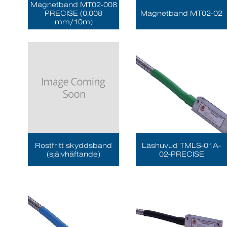
Magnetband MT02-008
PRECISE (0,008
Magnetband MT02-02
mm/10m)
Rostfritt skyddsband
Läshuvud TMLS-01A-
(självhäftande)
02-PRECISE