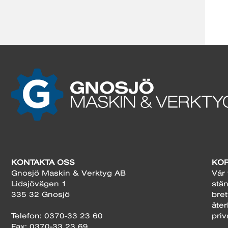
KONTAKTA OSS
KOR
Gnosjö Maskin & Verktyg AB
Vår 
Lidsjövägen 1
stän
335 32 Gnosjö
bret
åter
Telefon: 0370-33 23 60
priv
Fax: 0370-33 23 69