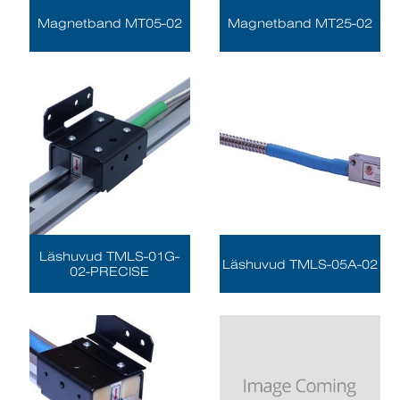
Magnetband MT05-02
Magnetband MT25-02
Läshuvud TMLS-01G-
Läshuvud TMLS-05A-02
02-PRECISE