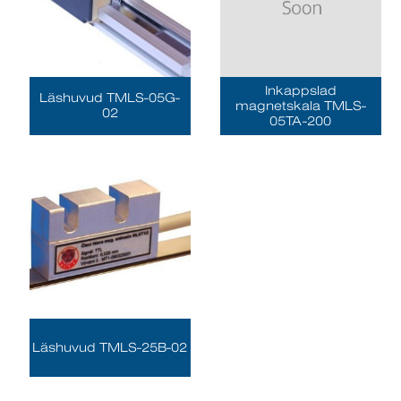
Inkappslad
Läshuvud TMLS-05G-
magnetskala TMLS-
02
05TA-200
Läshuvud TMLS-25B-02