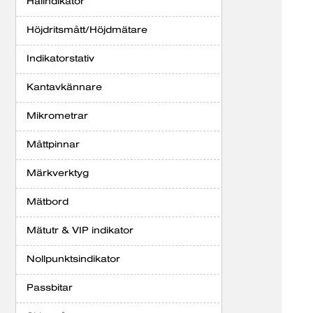
Hålindikator
Höjdritsmått/Höjdmätare
Indikatorstativ
Kantavkännare
Mikrometrar
Måttpinnar
Märkverktyg
Mätbord
Mätutr & VIP indikator
Nollpunktsindikator
Passbitar