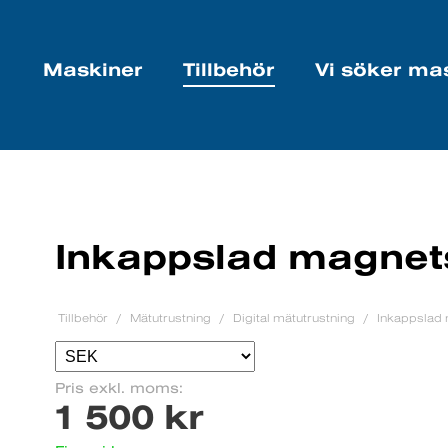
Maskiner
Tillbehör
Vi söker ma
Inkappslad magnet
Tillbehör
Mätutrustning
Digital mätutrustning
Inkappslad
Pris exkl. moms:
1 500 kr