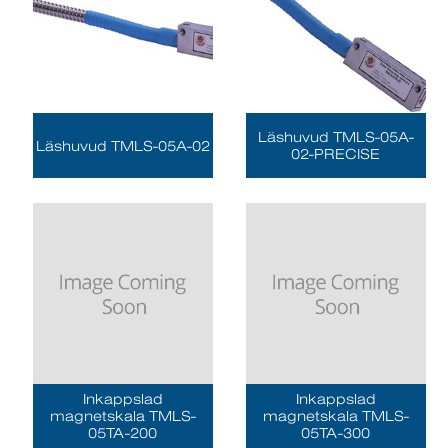
Läshuvud TMLS-05A-
Läshuvud TMLS-05A-02
02-PRECISE
Inkappslad
Inkappslad
magnetskala TMLS-
magnetskala TMLS-
05TA-200
05TA-300