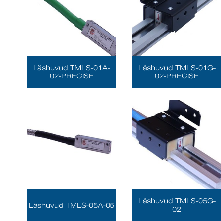
Läshuvud TMLS-01A-
Läshuvud TMLS-01G-
02-PRECISE
02-PRECISE
Läshuvud TMLS-05G-
Läshuvud TMLS-05A-05
02