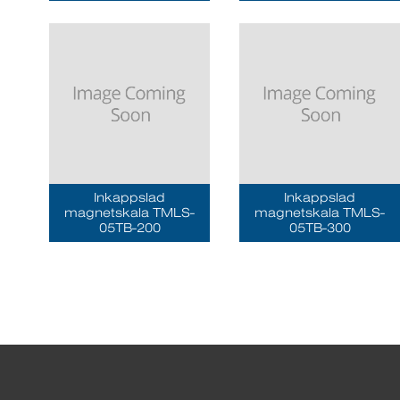
Inkappslad
Inkappslad
magnetskala TMLS-
magnetskala TMLS-
05TB-200
05TB-300