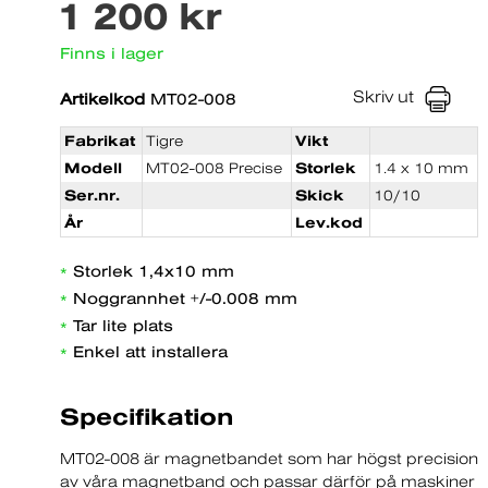
1 200 kr
Finns i lager
Skriv ut
Artikelkod
MT02-008
Fabrikat
Tigre
Vikt
Modell
MT02-008 Precise
Storlek
1.4 x 10 mm
Ser.nr.
Skick
10/10
År
Lev.kod
Storlek 1,4x10 mm
*
Noggrannhet +/-0.008 mm
*
Tar lite plats
*
Enkel att installera
*
Specifikation
MT02-008 är magnetbandet som har högst precision
av våra magnetband och passar därför på maskiner