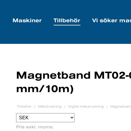
Maskiner
Tillbehör
Vi söker ma
Magnetband MT02-0
mm/10m)
Tillbehör
Mätutrustning
Digital mätutrustning
Magnetband
Pris exkl. moms: