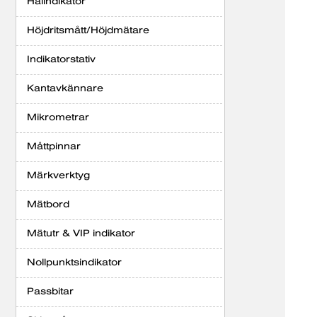
Hålindikator
Höjdritsmått/Höjdmätare
Indikatorstativ
Kantavkännare
Mikrometrar
Måttpinnar
Märkverktyg
Mätbord
Mätutr & VIP indikator
Nollpunktsindikator
Passbitar