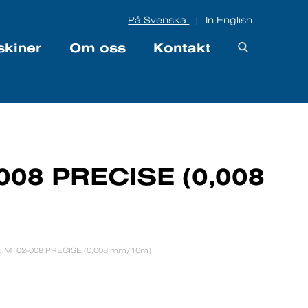
På Svenska
In English
|
skiner
Om oss
Kontakt
08 PRECISE (0,008
 MT02-008 PRECISE (0,008 mm/10m)