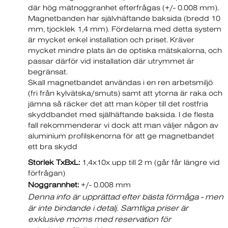
där hög mätnoggranhet efterfrågas (+/- 0.008 mm).
Magnetbanden har självhäftande baksida (bredd 10
mm, tjocklek 1,4 mm). Fördelarna med detta system
är mycket enkel installation och priset. Kräver
mycket mindre plats än de optiska mätskalorna, och
passar därför vid installation där utrymmet är
begränsat.
Skall magnetbandet användas i en ren arbetsmiljö
(fri från kylvätska/smuts) samt att ytorna är raka och
jämna så räcker det att man köper till det rostfria
skyddbandet med själhäftande baksida. I de flesta
fall rekommenderar vi dock att man väljer någon av
aluminium profilskenorna för att ge magnetbandet
ett bra skydd
Storlek TxBxL:
1,4x10x upp till 2 m (går får längre vid
förfrågan)
Noggrannhet:
+/- 0.008 mm
Denna info är upprättad efter bästa förmåga - men
är inte bindande i detalj. Samtliga priser är
exklusive moms med reservation för