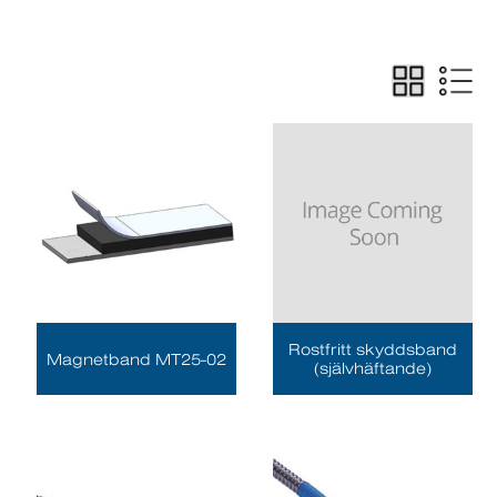
Rostfritt skyddsband
Magnetband MT25-02
(självhäftande)