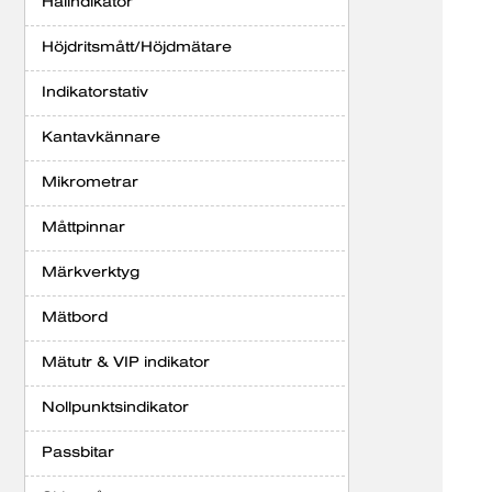
Hålindikator
Höjdritsmått/Höjdmätare
Indikatorstativ
Kantavkännare
Mikrometrar
Måttpinnar
Märkverktyg
Mätbord
Mätutr & VIP indikator
Nollpunktsindikator
Passbitar