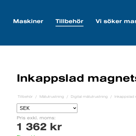
Maskiner
Tillbehör
Vi söker ma
Inkappslad magnet
Tillbehör
Mätutrustning
Digital mätutrustning
Inkappslad
Pris exkl. moms:
1 362 kr