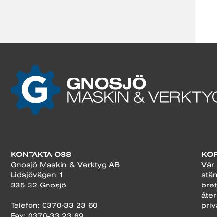
KONTAKTA OSS
KOR
Gnosjö Maskin & Verktyg AB
Vår 
Lidsjövägen 1
stän
335 32 Gnosjö
bret
åter
Telefon: 0370-33 23 60
priv
Fax: 0370-33 23 69