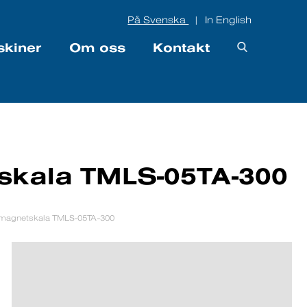
På Svenska
In English
|
skiner
Om oss
Kontakt
skala TMLS-05TA-300
 magnetskala TMLS-05TA-300