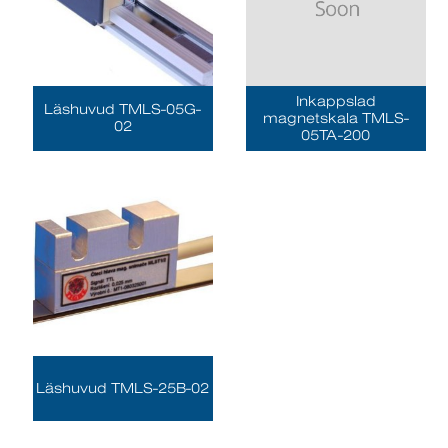
Inkappslad
Läshuvud TMLS-05G-
magnetskala TMLS-
02
05TA-200
Läshuvud TMLS-25B-02