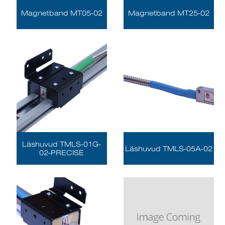
Magnetband MT05-02
Magnetband MT25-02
Läshuvud TMLS-01G-
Läshuvud TMLS-05A-02
02-PRECISE