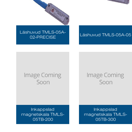
Läshuvud TMLS-05A-
Läshuvud TMLS-05A-05
02-PRECISE
Inkappslad
Inkappslad
magnetskala TMLS-
magnetskala TMLS-
05TB-200
05TB-300