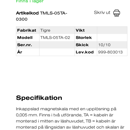
Finns i lager
Skriv ut
Artikelkod
TMLS-05TA-
0300
Fabrikat
Tigre
Vikt
Modell
TMLS-05TA-02
Storlek
Ser.nr.
Skick
10/10
År
Lev.kod
999-803013
Specifikation
Inkappslad magnetskala med en upplösning på
0,005 mm. Finns i två utförande, TA = kabeln är
monterad i mitten av läshuvudet, TB = kabeln är
monterad på långsidan av läshuvudet och skalan är