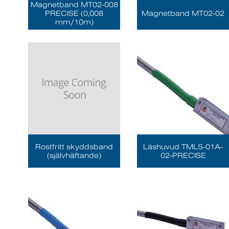
Magnetband MT02-008
PRECISE (0,008
Magnetband MT02-02
mm/10m)
Rostfritt skyddsband
Läshuvud TMLS-01A-
(självhäftande)
02-PRECISE