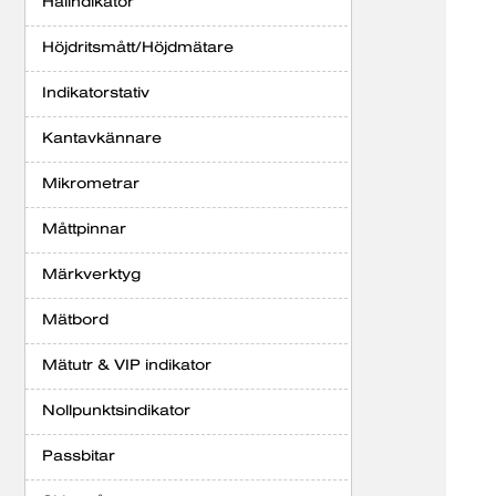
Hålindikator
Höjdritsmått/Höjdmätare
Indikatorstativ
Kantavkännare
Mikrometrar
Måttpinnar
Märkverktyg
Mätbord
Mätutr & VIP indikator
Nollpunktsindikator
Passbitar