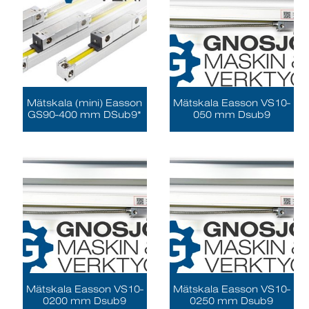
Mätskala (mini) Easson
Mätskala Easson VS10-
GS90-400 mm DSub9*
050 mm Dsub9
Mätskala Easson VS10-
Mätskala Easson VS10-
0200 mm Dsub9
0250 mm Dsub9