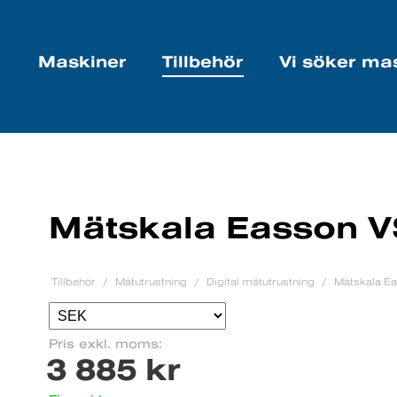
Maskiner
Tillbehör
Vi söker ma
Mätskala Easson 
Tillbehör
Mätutrustning
Digital mätutrustning
Mätskala E
Pris exkl. moms:
3 885 kr