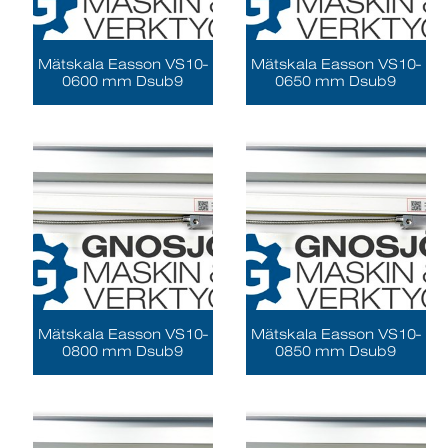
Mätskala Easson VS10-
Mätskala Easson VS10-
0600 mm Dsub9
0650 mm Dsub9
Mätskala Easson VS10-
Mätskala Easson VS10-
0800 mm Dsub9
0850 mm Dsub9