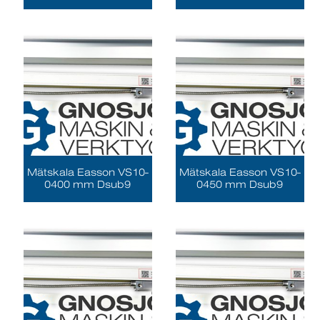
Mätskala Easson VS10-
Mätskala Easson VS10-
0400 mm Dsub9
0450 mm Dsub9