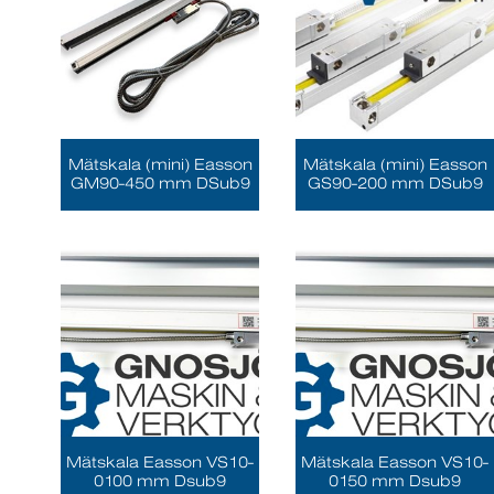
Mätskala (mini) Easson
Mätskala (mini) Easson
GM90-450 mm DSub9
GS90-200 mm DSub9
Mätskala Easson VS10-
Mätskala Easson VS10-
0100 mm Dsub9
0150 mm Dsub9