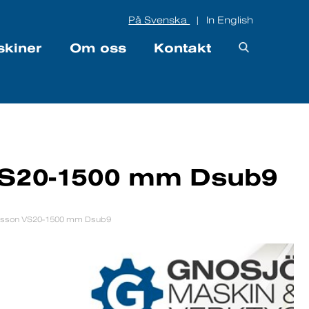
På Svenska
In English
|
skiner
Om oss
Kontakt
VS20-1500 mm Dsub9
asson VS20-1500 mm Dsub9