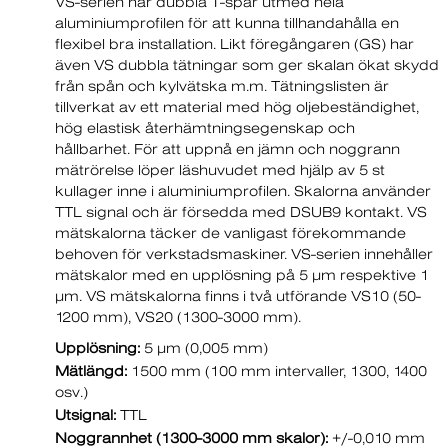
VS-serien har dubbla T-spår utmed hela
aluminiumprofilen för att kunna tillhandahålla en
flexibel bra installation. Likt föregångaren (GS) har
även VS dubbla tätningar som ger skalan ökat skydd
från spån och kylvätska m.m. Tätningslisten är
tillverkat av ett material med hög oljebeständighet,
hög elastisk återhämtningsegenskap och
hållbarhet. För att uppnå en jämn och noggrann
mätrörelse löper läshuvudet med hjälp av 5 st
kullager inne i aluminiumprofilen. Skalorna använder
TTL signal och är försedda med DSUB9 kontakt. VS
mätskalorna täcker de vanligast förekommande
behoven för verkstadsmaskiner. VS-serien innehåller
mätskalor med en upplösning på 5 µm respektive 1
µm. VS mätskalorna finns i två utförande VS10 (50-
1200 mm), VS20 (1300-3000 mm).
Upplösning:
5 µm (0,005 mm)
Mätlängd:
1500 mm (100 mm intervaller, 1300, 1400
osv.)
Utsignal:
TTL
Noggrannhet (1300-3000 mm skalor):
+/-0,010 mm