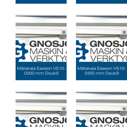
Mätskala Easson VS10-
Mätskala Easson VS10-
0300 mm Dsub9
0350 mm Dsub9