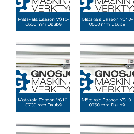
Mätskala Easson VS10-
Mätskala Easson VS10-
0500 mm Dsub9
0550 mm Dsub9
Mätskala Easson VS10-
Mätskala Easson VS10-
0700 mm Dsub9
0750 mm Dsub9