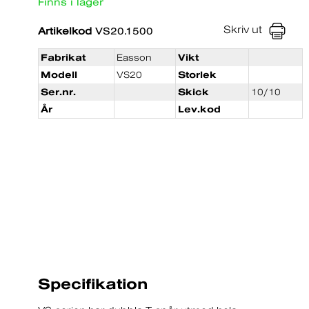
Finns i lager
Skriv ut
Artikelkod
VS20.1500
Fabrikat
Easson
Vikt
Modell
VS20
Storlek
Ser.nr.
Skick
10/10
År
Lev.kod
Specifikation