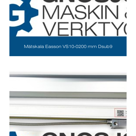
Mätskala Easson VS10-0200 mm Dsub9