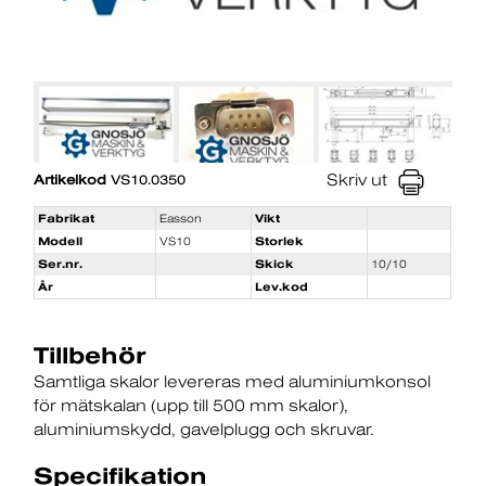
Skriv ut
Artikelkod
VS10.0350
Fabrikat
Easson
Vikt
Modell
VS10
Storlek
Ser.nr.
Skick
10/10
År
Lev.kod
Tillbehör
Samtliga skalor levereras med aluminiumkonsol
för mätskalan (upp till 500 mm skalor)
aluminiumskydd
gavelplugg och skruvar.
Specifikation