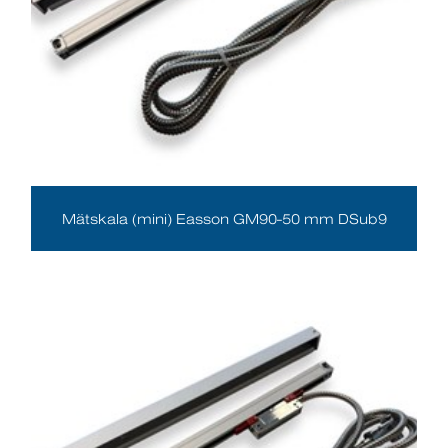
Mätskala (mini) Easson GM90-50 mm DSub9