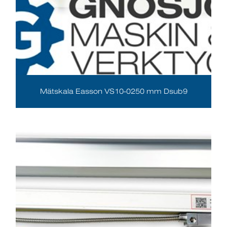
Mätskala Easson VS10-0250 mm Dsub9