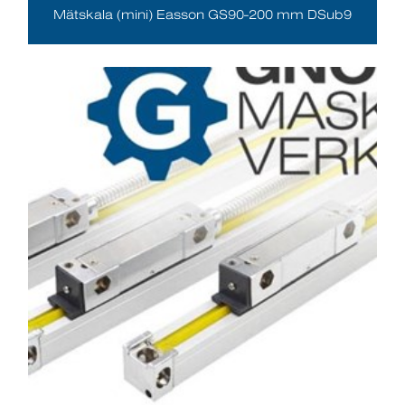
Mätskala (mini) Easson GS90-200 mm DSub9