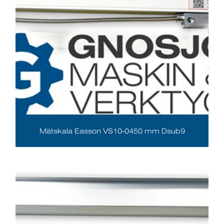
Mätskala Easson VS10-0450 mm Dsub9