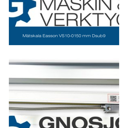
Mätskala Easson VS10-0150 mm Dsub9