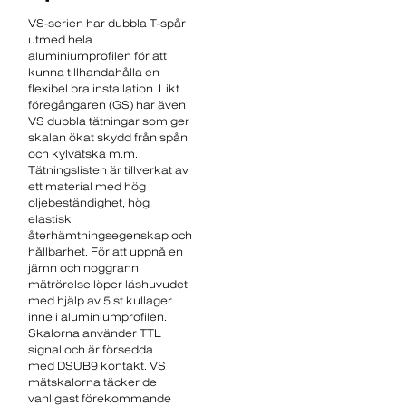
VS-serien har dubbla T-spår
utmed hela
aluminiumprofilen för att
kunna tillhandahålla en
flexibel bra installation. Likt
föregångaren (GS) har även
VS dubbla tätningar som ger
skalan ökat skydd från spån
och kylvätska m.m.
Tätningslisten är tillverkat av
ett material med hög
oljebeständighet, hög
elastisk
återhämtningsegenskap och
hållbarhet. För att uppnå en
jämn och noggrann
mätrörelse löper läshuvudet
med hjälp av 5 st kullager
inne i aluminiumprofilen.
Skalorna använder TTL
signal och är försedda
med DSUB9 kontakt. VS
mätskalorna täcker de
vanligast förekommande