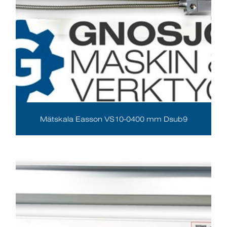
Mätskala Easson VS10-0400 mm Dsub9