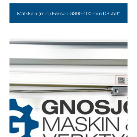
Mätskala (mini) Easson GS90-400 mm DSub9*