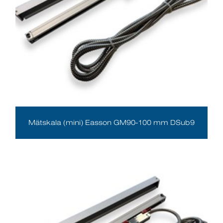
Mätskala (mini) Easson GM90-100 mm DSub9