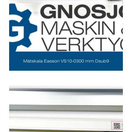
Mätskala Easson VS10-0300 mm Dsub9