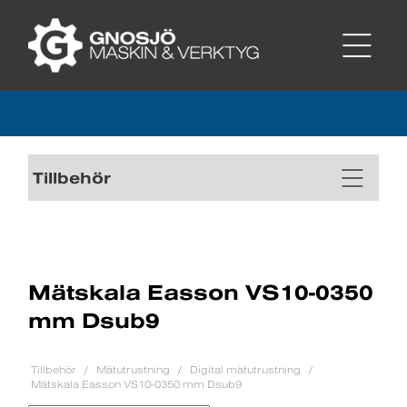
Tillbehör
Mätskala Easson VS10-0350
mm Dsub9
Tillbehör
Mätutrustning
Digital mätutrustning
Mätskala Easson VS10-0350 mm Dsub9