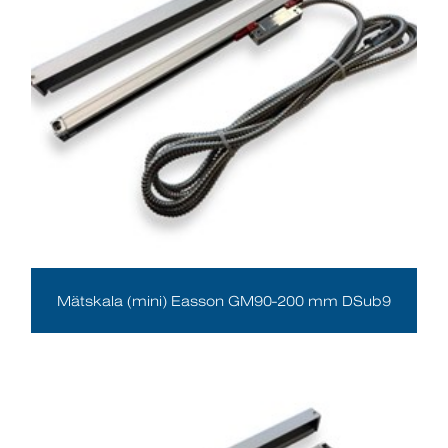
Mätskala (mini) Easson GM90-200 mm DSub9