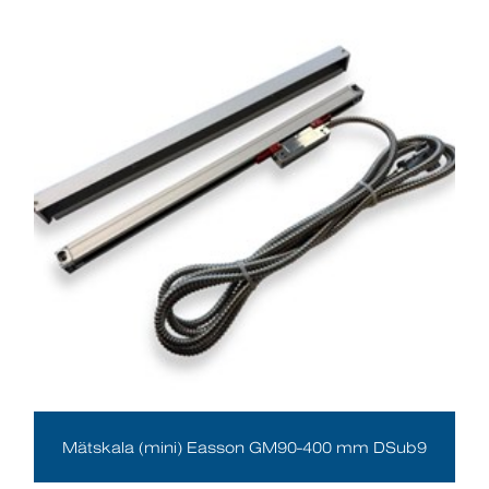
Mätskala (mini) Easson GM90-400 mm DSub9