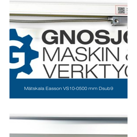
Mätskala Easson VS10-0500 mm Dsub9