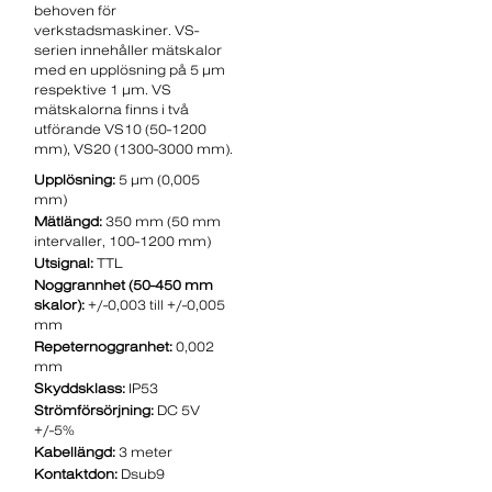
behoven för
verkstadsmaskiner. VS-
serien innehåller mätskalor
med en upplösning på 5 µm
respektive 1 µm. VS
mätskalorna finns i två
utförande VS10 (50-1200
mm), VS20 (1300-3000 mm).
Upplösning:
5 µm (0,005
mm)
Mätlängd:
350 mm (50 mm
intervaller, 100-1200 mm)
Utsignal:
TTL
Noggrannhet (50-450 mm
skalor):
+/-0,003 till +/-0,005
mm
Repeternoggranhet:
0,002
mm
Skyddsklass:
IP53
Strömförsörjning:
DC 5V
+/-5%
Kabellängd:
3 meter
Kontaktdon:
Dsub9