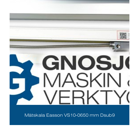
Mätskala Easson VS10-0650 mm Dsub9