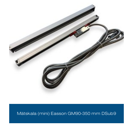
Mätskala (mini) Easson GM90-350 mm DSub9