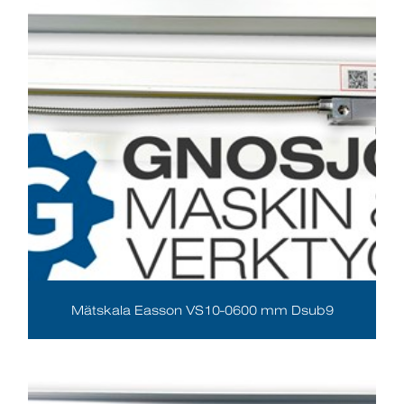
Mätskala Easson VS10-0600 mm Dsub9