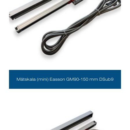
Mätskala (mini) Easson GM90-150 mm DSub9