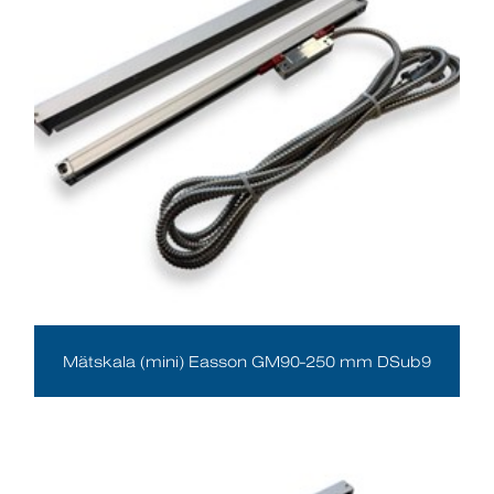
Mätskala (mini) Easson GM90-250 mm DSub9