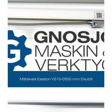
Mätskala Easson VS10-0550 mm Dsub9