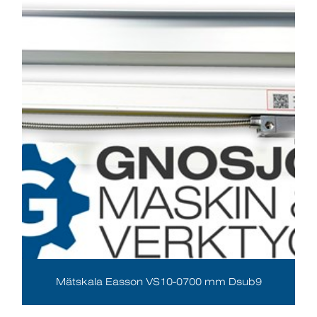
Mätskala Easson VS10-0700 mm Dsub9