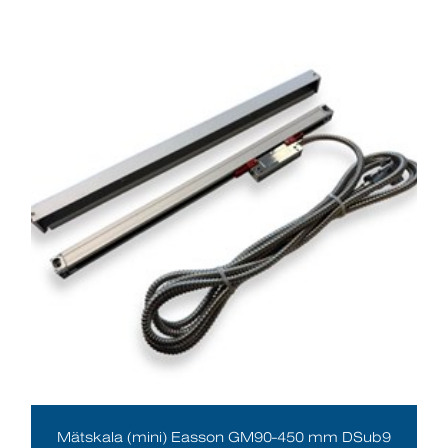
Mätskala (mini) Easson GM90-450 mm DSub9