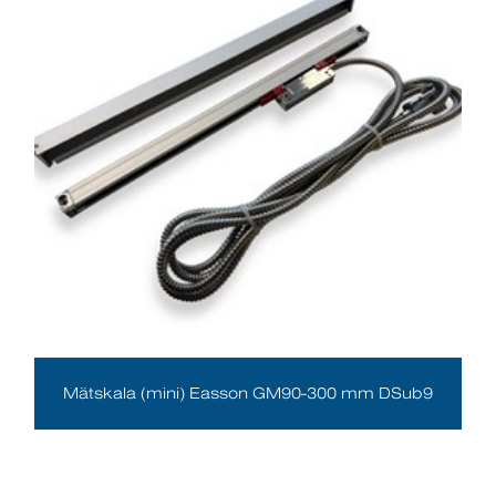
Mätskala (mini) Easson GM90-300 mm DSub9