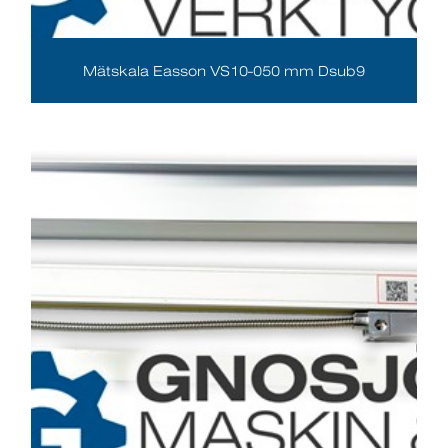
Mätskala Easson VS10-050 mm Dsub9