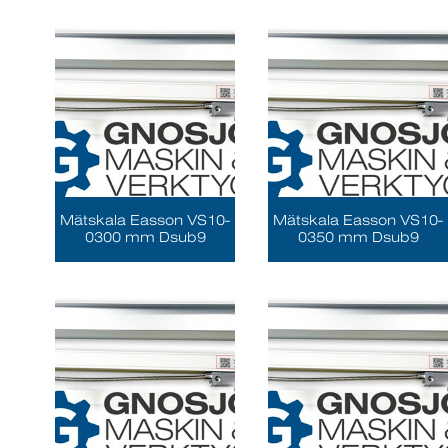
Mätskala Easson VS10-
Mätskala Easson VS10-
0300 mm Dsub9
0350 mm Dsub9