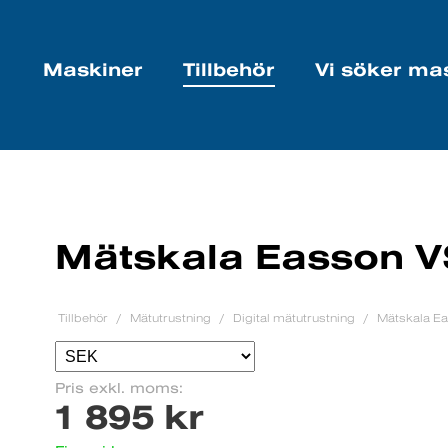
Maskiner
Tillbehör
Vi söker ma
Mätskala Easson 
Tillbehör
Mätutrustning
Digital mätutrustning
Mätskala E
Pris exkl. moms:
1 895 kr