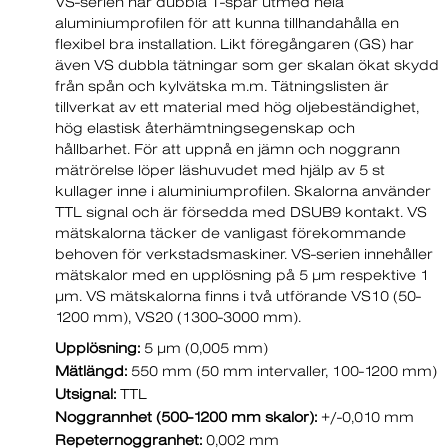
VS-serien har dubbla T-spår utmed hela
aluminiumprofilen för att kunna tillhandahålla en
flexibel bra installation. Likt föregångaren (GS) har
även VS dubbla tätningar som ger skalan ökat skydd
från spån och kylvätska m.m. Tätningslisten är
tillverkat av ett material med hög oljebeständighet,
hög elastisk återhämtningsegenskap och
hållbarhet. För att uppnå en jämn och noggrann
mätrörelse löper läshuvudet med hjälp av 5 st
kullager inne i aluminiumprofilen. Skalorna använder
TTL signal och är försedda med DSUB9 kontakt. VS
mätskalorna täcker de vanligast förekommande
behoven för verkstadsmaskiner. VS-serien innehåller
mätskalor med en upplösning på 5 µm respektive 1
µm. VS mätskalorna finns i två utförande VS10 (50-
1200 mm), VS20 (1300-3000 mm).
Upplösning:
5 µm (0,005 mm)
Mätlängd:
550 mm (50 mm intervaller, 100-1200 mm)
Utsignal:
TTL
Noggrannhet (500-1200 mm skalor):
+/-0,010 mm
Repeternoggranhet:
0,002 mm