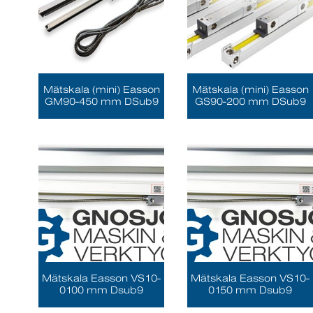
Mätskala (mini) Easson
Mätskala (mini) Easson
GM90-450 mm DSub9
GS90-200 mm DSub9
Mätskala Easson VS10-
Mätskala Easson VS10-
0100 mm Dsub9
0150 mm Dsub9