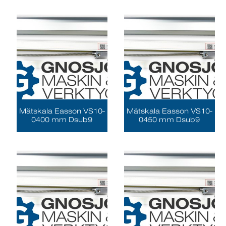
Mätskala Easson VS10-
Mätskala Easson VS10-
0400 mm Dsub9
0450 mm Dsub9