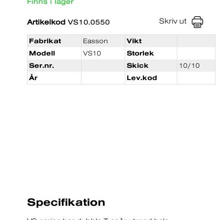
Finns i lager
Skriv ut
Artikelkod
VS10.0550
Fabrikat
Easson
Vikt
Modell
VS10
Storlek
Ser.nr.
Skick
10/10
År
Lev.kod
Specifikation