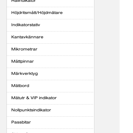
Hålindikator
Höjdritsmått/Höjdmätare
Indikatorstativ
Kantavkännare
Mikrometrar
Måttpinnar
Märkverktyg
Mätbord
Mätutr & VIP indikator
Nollpunktsindikator
Passbitar