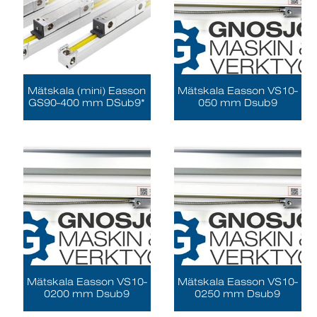
Mätskala (mini) Easson
Mätskala Easson VS10-
GS90-400 mm DSub9*
050 mm Dsub9
Mätskala Easson VS10-
Mätskala Easson VS10-
0200 mm Dsub9
0250 mm Dsub9