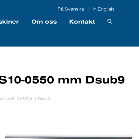
På Svenska
In English
|
skiner
Om oss
Kontakt
VS10-0550 mm Dsub9
asson VS10-0550 mm Dsub9