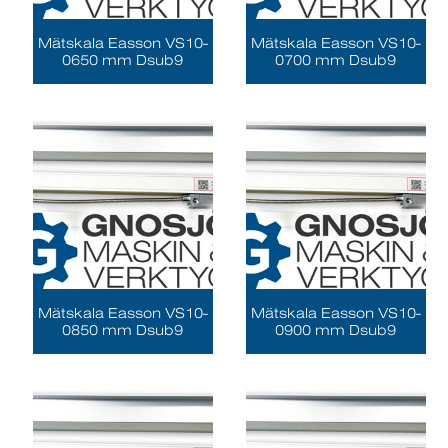
Mätskala Easson VS10-
Mätskala Easson VS10-
0650 mm Dsub9
0700 mm Dsub9
Mätskala Easson VS10-
Mätskala Easson VS10-
0850 mm Dsub9
0900 mm Dsub9