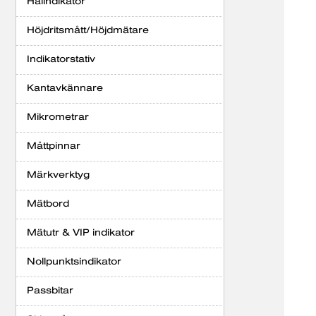
Hålindikator
Höjdritsmått/Höjdmätare
Indikatorstativ
Kantavkännare
Mikrometrar
Måttpinnar
Märkverktyg
Mätbord
Mätutr & VIP indikator
Nollpunktsindikator
Passbitar