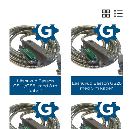
Läshuvud Easson
Läshuvud Easson GS20
GS11/GS51 med 3 m
med 3 m kabel*
kabel*