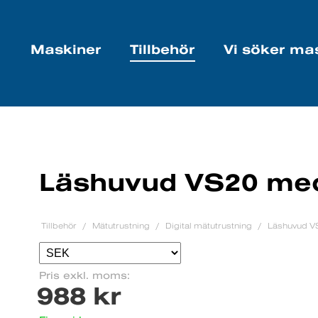
Maskiner
Tillbehör
Vi söker ma
Läshuvud VS20 med
Tillbehör
Mätutrustning
Digital mätutrustning
Läshuvud V
Pris exkl. moms:
988 kr