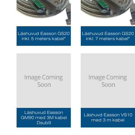
Läshuvud Easson GS20
Läshuvud Easson GS20
inkl. 5 meters kabel*
inkl. 7 meters kabel*
Läshuvud Easson
Läshuvd Easson VS10
GM90 med 3M kabel
med 3 m kabel
Dsub9