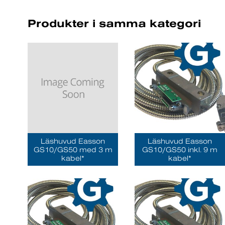
Produkter i samma kategori
Läshuvud Easson
Läshuvud Easson
GS10/GS50 med 3 m
GS10/GS50 inkl. 9 m
kabel*
kabel*