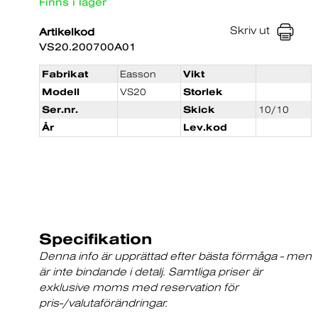
Finns i lager
Skriv ut
Artikelkod
VS20.200700A01
Fabrikat
Easson
Vikt
Modell
VS20
Storlek
Ser.nr.
Skick
10/10
År
Lev.kod
Specifikation
Denna info är upprättad efter bästa förmåga - men
är inte bindande i detalj. Samtliga priser är
exklusive moms med reservation för
pris-/valutaförändringar.