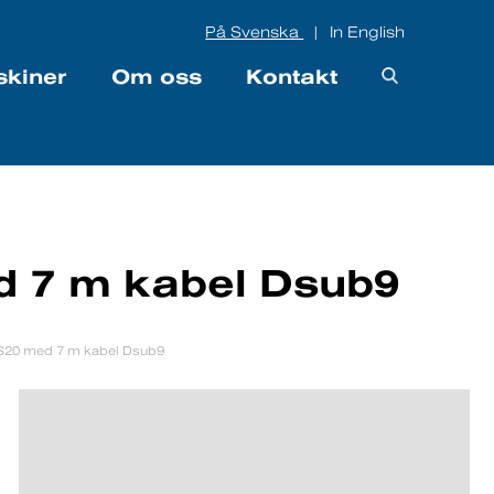
På Svenska
In English
|
skiner
Om oss
Kontakt
 7 m kabel Dsub9
S20 med 7 m kabel Dsub9