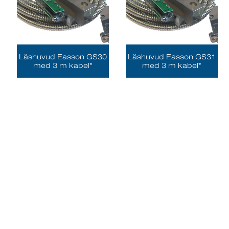
Läshuvud Easson GS30
Läshuvud Easson GS31
med 3 m kabel*
med 3 m kabel*